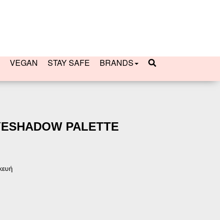
VEGAN
STAY SAFE
BRANDS
EYESHADOW PALETTE
κευή