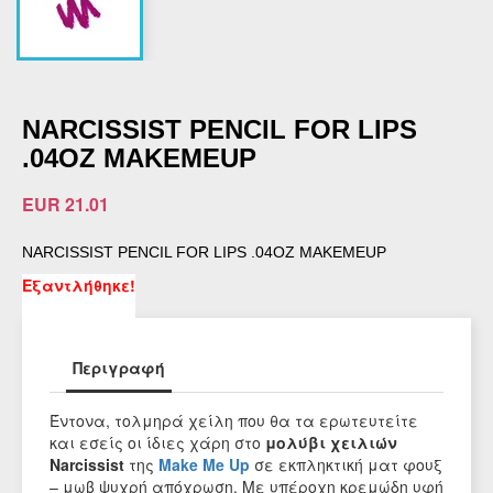
NARCISSIST PENCIL FOR LIPS
.04OZ MAKEMEUP
EUR 21.01
NARCISSIST PENCIL FOR LIPS .04OZ MAKEMEUP
Εξαντλήθηκε!
Περιγραφή
Έντονα, τολμηρά χείλη που θα τα ερωτευτείτε
και εσείς οι ίδιες χάρη στο
μολύβι χειλιών
Narcissist
της
Make Me Up
σε εκπληκτική ματ φουξ
– μωβ ψυχρή απόχρωση. Με υπέροχη κρεμώδη υφή