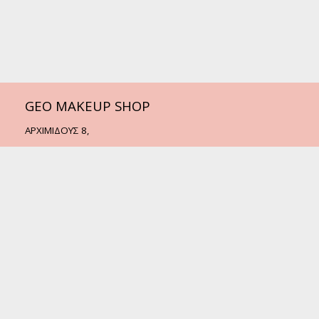
GEO MAKEUP SHOP
ΑΡΧΙΜΙΔΟΥΣ 8,
ΚΑΣΤΟΡΙΑ - 52100
Τηλ.:
2467505338
Email:
info@geomakeupshop.gr
© 2022 - GEO MAKEUP SHOP
Create by
Web Money Hellas
MENU
ΠΡΟΪΟΝΤΑ